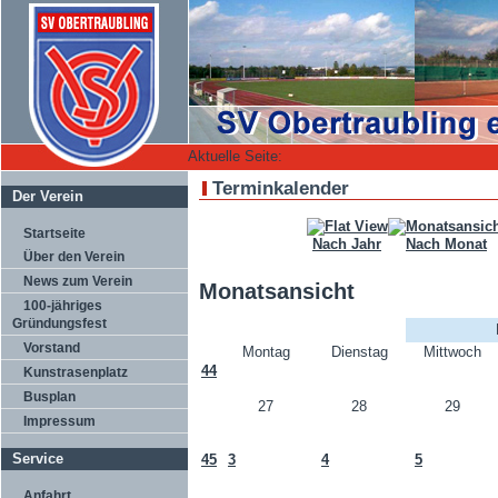
Aktuelle Seite:
Terminkalender
Der Verein
Startseite
Nach Jahr
Nach Monat
Über den Verein
News zum Verein
Monatsansicht
100-jähriges
Gründungsfest
Vorstand
Montag
Dienstag
Mittwoch
44
Kunstrasenplatz
Busplan
27
28
29
Impressum
Service
45
3
4
5
Anfahrt