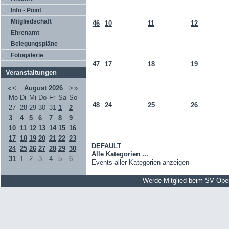
Info - Point
Mitgliedschaft
46
10
11
12
Ehrenamt
Belegungspläne
Fotogalerie
47
17
18
19
Veranstaltungen
«
<
August
2026
>
»
Mo
Di
Mi
Do
Fr
Sa
So
48
24
25
26
27
28
29
30
31
1
2
3
4
5
6
7
8
9
10
11
12
13
14
15
16
17
18
19
20
21
22
23
DEFAULT
24
25
26
27
28
29
30
Alle Kategorien ...
31
1
2
3
4
5
6
Events aller Kategorien anzeigen
Werde Mitglied beim SV Obe