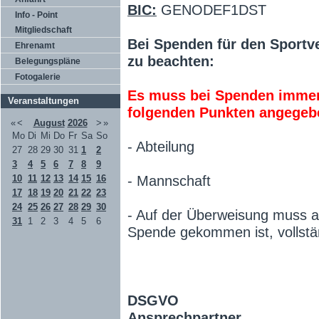
BIC:
GENODEF1DST
Info - Point
Mitgliedschaft
Bei Spenden für den Sportve
Ehrenamt
zu beachten:
Belegungspläne
Fotogalerie
Es muss bei Spenden imme
Veranstaltungen
folgenden Punkten angegeb
«
<
August
2026
>
»
Mo
Di
Mi
Do
Fr
Sa
So
- Abteilung
27
28
29
30
31
1
2
3
4
5
6
7
8
9
10
11
12
13
14
15
16
- Mannschaft
17
18
19
20
21
22
23
24
25
26
27
28
29
30
- Auf der Überweisung muss au
31
1
2
3
4
5
6
Spende gekommen ist, vollstän
DSGVO
Ansprechpartner