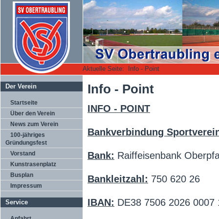
Aktuelle Seite:
Info - Point
Info - Point
Der Verein
Startseite
INFO - POINT
Über den Verein
News zum Verein
Bankverbindung Sportverein
100-jähriges
Gründungsfest
Vorstand
Bank:
Raiffeisenbank Oberpfa
Kunstrasenplatz
Busplan
Bankleitzahl:
750 620 26
Impressum
IBAN:
DE38 7506 2026 0007 
Service
Anfahrt