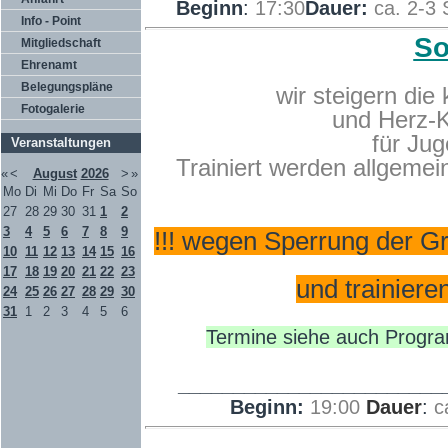
Beginn
:
17:30
Dauer:
ca. 2-3 
Info - Point
So
Mitgliedschaft
Ehrenamt
Belegungspläne
wir steigern
die 
Fotogalerie
und Herz-K
für Ju
Veranstaltungen
Trainiert werden allgeme
«
<
August
2026
>
»
Mo
Di
Mi
Do
Fr
Sa
So
27
28
29
30
31
1
2
3
4
5
6
7
8
9
!!! wegen Sperrung der G
10
11
12
13
14
15
16
17
18
19
20
21
22
23
und trainiere
24
25
26
27
28
29
30
31
1
2
3
4
5
6
Termine siehe auch Progr
________________________
Beginn:
19:00
Dauer
:
c