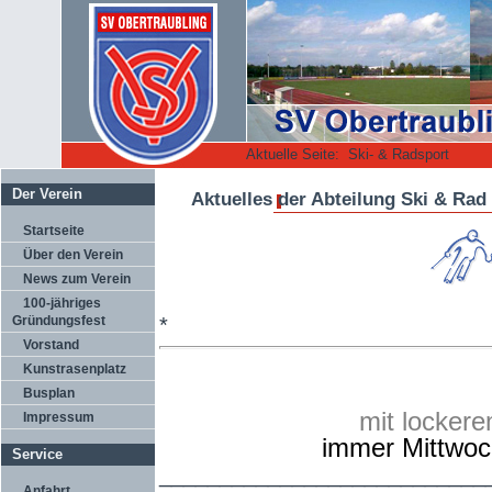
Aktuelle Seite:
Ski- & Radsport
Der Verein
Aktuelles der Abteilung Ski & Rad
Startseite
Über den Verein
News zum Verein
100-jähriges
Gründungsfest
*
Vorstand
Kunstrasenplatz
Busplan
mit locker
Impressum
immer Mittwoc
Service
___________________________
Anfahrt