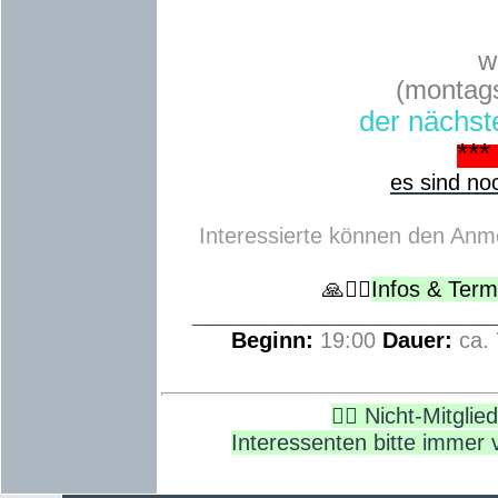
w
(montags
der nächst
***
es sind noc
Interessierte können den Anme
🙏🧘‍♀️
Infos & Term
_________________________
Beginn:
19:00
Dauer:
ca.
🙋‍♂️ Nicht-Mitgli
Interessenten bitte immer 