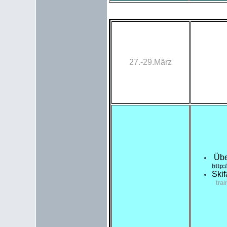
27.-29.März
Übe
http:/
Skif
trai