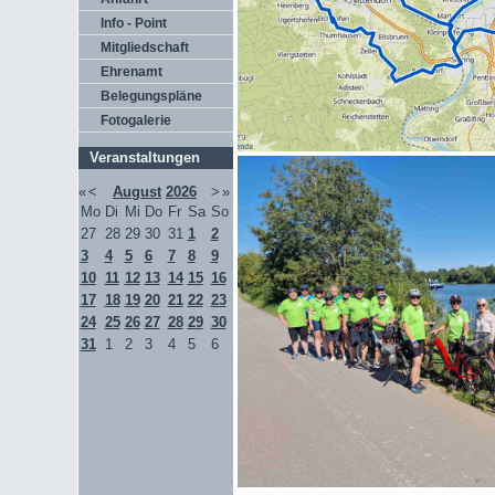
Info - Point
Mitgliedschaft
Ehrenamt
Belegungspläne
Fotogalerie
Veranstaltungen
«
<
August
2026
>
»
Mo
Di
Mi
Do
Fr
Sa
So
27
28
29
30
31
1
2
3
4
5
6
7
8
9
10
11
12
13
14
15
16
17
18
19
20
21
22
23
24
25
26
27
28
29
30
31
1
2
3
4
5
6