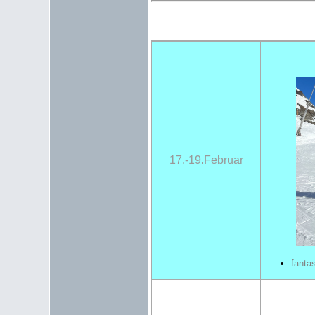
17.-19.Februar
fanta