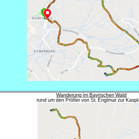
Wanderung im Bayrischen Wald
rund um den Pröller von St. Englmar zur Kaspl