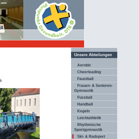
Unsere Abteilungen
Aerobic
Cheerleading
Faustball
ck
Frauen- & Senioren-
Gymnastik
Fussball
Handball
Kegeln
Leichtathletik
Rhythmische
Sportgymnastik
Ski- & Radsport