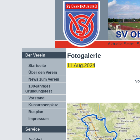
Aktuelle Seite:
S
Fotogalerie
Der Verein
11.Aug.2024
Startseite
Über den Verein
News zum Verein
vo
100-jähriges
Gründungsfest
Vorstand
Kunstrasenplatz
Busplan
Impressum
Service
Anfahrt