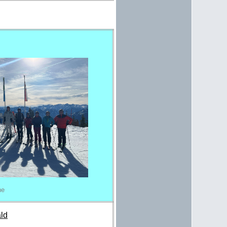
he
ld