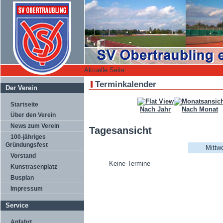
Aktuelle Seite:
Terminkalender
Der Verein
Startseite
Nach Jahr
Nach Monat
Über den Verein
News zum Verein
Tagesansicht
100-jähriges
Gründungsfest
Mittw
Vorstand
Keine Termine
Kunstrasenplatz
Busplan
Impressum
Service
Anfahrt