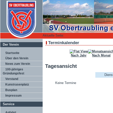
Aktuelle Seite:
Terminkalender
Der Verein
Startseite
Nach Jahr
Nach Monat
Über den Verein
News zum Verein
Tagesansicht
100-jähriges
Gründungsfest
Diens
Vorstand
Keine Termine
Kunstrasenplatz
Busplan
Impressum
Service
Anfahrt