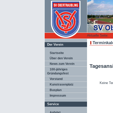
Aktuelle Seite:
Terminkal
Der Verein
Startseite
Über den Verein
News zum Verein
Tagesans
100-jähriges
Gründungsfest
Vorstand
Keine Te
Kunstrasenplatz
Busplan
Impressum
Service
Anfahrt