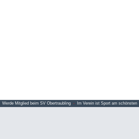
Werde Mitglied beim SV Obertraubling
-
Im Verein ist Sport am schönsten