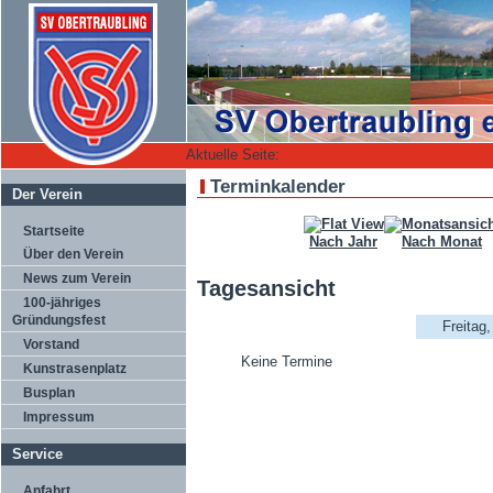
Aktuelle Seite:
Terminkalender
Der Verein
Startseite
Nach Jahr
Nach Monat
Über den Verein
News zum Verein
Tagesansicht
100-jähriges
Gründungsfest
Freitag
Vorstand
Keine Termine
Kunstrasenplatz
Busplan
Impressum
Service
Anfahrt