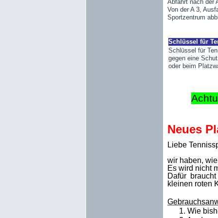
Abfahrt nach der 
Von der A 3, Ausf
Sportzentrum abb
Schlüssel für T
Schlüssel für Ten
gegen eine Schutz
oder beim Platzwa
Achtu
Neues Pl
Liebe Tennissp
wir haben, wie
Es wird nicht 
Dafür braucht
kleinen roten 
Gebrauchsanw
1.
Wie bish