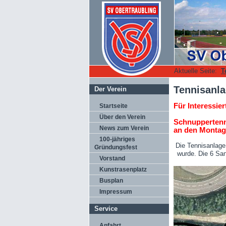
Aktuelle Seite:
T
Tennisanl
Der Verein
Für Interessier
Startseite
Über den Verein
Schnuppertenni
News zum Verein
an den Montage
100-jähriges
Die Tennisanlage
Gründungsfest
wurde. Die 6 San
Vorstand
Kunstrasenplatz
Busplan
Impressum
Service
Anfahrt