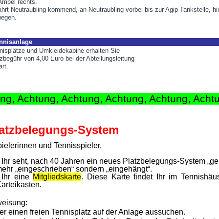
Ampel rechts.
ahrt Neutraubling kommend, an Neutraubling vorbei bis zur Agip Tankstelle, hie
iegen.
ennisanlage
nisplätze und Umkleidekabine erhalten Sie
begühr von 4,00 Euro bei der Abteilungsleitung
rt.
ng, Achtung, Achtung, Achtung, Achtung, Acht
atzbelegungs-System
ielerinnen und Tennisspieler,
 Ihr seht, nach 40 Jahren ein neues Platzbelegungs-System „ge
mehr „eingeschrieben“ sondern „eingehängt“.
 Ihr eine
Mitgliedskarte
. Diese Karte findet Ihr im Tennishäu
Karteikasten.
eisung:
er einen freien Tennisplatz auf der Anlage aussuchen.