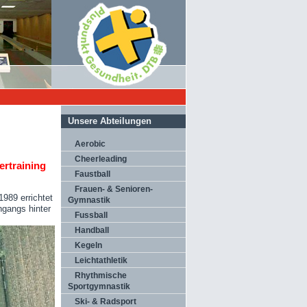
Unsere Abteilungen
Aerobic
Cheerleading
ertraining
Faustball
Frauen- & Senioren-
989 errichtet
Gymnastik
ngangs hinter
Fussball
Handball
Kegeln
Leichtathletik
Rhythmische
Sportgymnastik
Ski- & Radsport