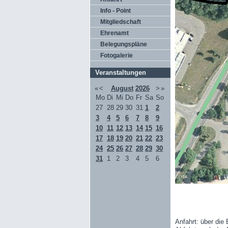
Info - Point
Mitgliedschaft
Ehrenamt
Belegungspläne
Fotogalerie
Veranstaltungen
«
<
August
2026
>
»
Mo
Di
Mi
Do
Fr
Sa
So
27
28
29
30
31
1
2
3
4
5
6
7
8
9
10
11
12
13
14
15
16
17
18
19
20
21
22
23
24
25
26
27
28
29
30
31
1
2
3
4
5
6
Anfahrt: über die