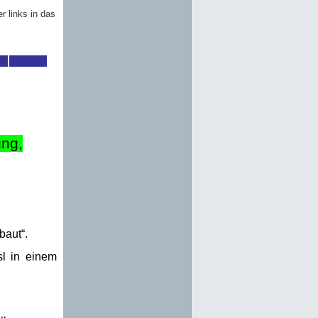
r links in das
ung,
baut“.
sl in einem