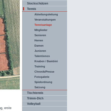
Stockschützen
Tennis
Abteilungsleitung
Veranstaltungen
Tennisanlage
Mitglieder
Senioren
Herren
Damen
Junioren
Talentionos
Knaben / Bambini
Training
Chronik/Presse
Fotogalerie
Spielordnung
Satzung
Tischtennis
Trimm-Dich
Volleyball
g, erste