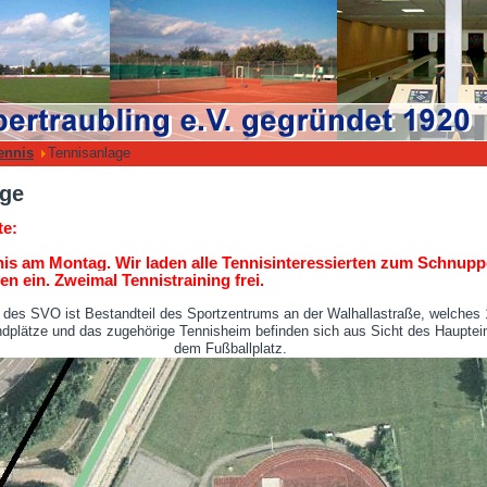
ennis
Tennisanlage
age
te:
s am Montag. Wir laden alle Tennisinteressierten zum Schnupp
n ein. Zweimal Tennistraining frei.
 des SVO ist Bestandteil des Sportzentrums an der Walhallastraße, welches 1
dplätze und das zugehörige Tennisheim befinden sich aus Sicht des Hauptei
dem Fußballplatz.