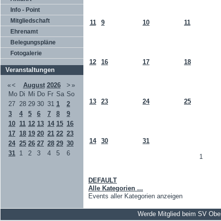
Info - Point
Mitgliedschaft
11
9
10
11
Ehrenamt
Belegungspläne
Fotogalerie
12
16
17
18
Veranstaltungen
«
<
August
2026
>
»
Mo
Di
Mi
Do
Fr
Sa
So
13
23
24
25
27
28
29
30
31
1
2
3
4
5
6
7
8
9
10
11
12
13
14
15
16
17
18
19
20
21
22
23
14
30
31
24
25
26
27
28
29
30
31
1
2
3
4
5
6
1
DEFAULT
Alle Kategorien ...
Events aller Kategorien anzeigen
Werde Mitglied beim SV Obe