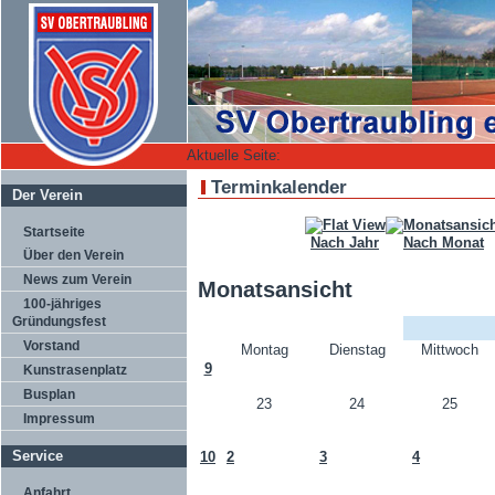
Aktuelle Seite:
Terminkalender
Der Verein
Startseite
Nach Jahr
Nach Monat
Über den Verein
News zum Verein
Monatsansicht
100-jähriges
Gründungsfest
Vorstand
Montag
Dienstag
Mittwoch
9
Kunstrasenplatz
Busplan
23
24
25
Impressum
Service
10
2
3
4
Anfahrt