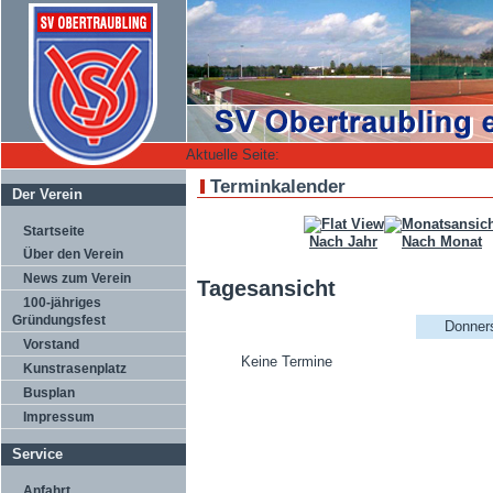
Aktuelle Seite:
Terminkalender
Der Verein
Startseite
Nach Jahr
Nach Monat
Über den Verein
News zum Verein
Tagesansicht
100-jähriges
Gründungsfest
Donners
Vorstand
Keine Termine
Kunstrasenplatz
Busplan
Impressum
Service
Anfahrt