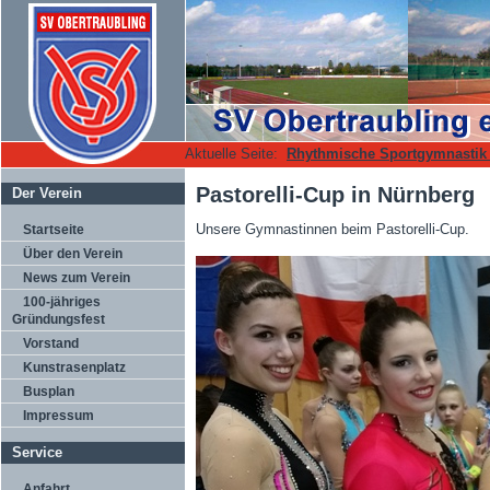
Aktuelle Seite:
Rhythmische Sportgymnasti
Pastorelli-Cup in Nürnberg
Der Verein
Unsere Gymnastinnen beim Pastorelli-Cup.
Startseite
Über den Verein
News zum Verein
100-jähriges
Gründungsfest
Vorstand
Kunstrasenplatz
Busplan
Impressum
Service
Anfahrt