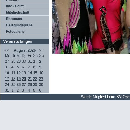
Info - Point
Mitgliedschaft
Ehrenamt
Belegungspläne
Fotogalerie
Veranstaltungen
«
<
August
2026
>
»
Mo
Di
Mi
Do
Fr
Sa
So
27
28
29
30
31
1
2
3
4
5
6
7
8
9
10
11
12
13
14
15
16
17
18
19
20
21
22
23
24
25
26
27
28
29
30
31
1
2
3
4
5
6
Werde Mitglied beim SV Obe