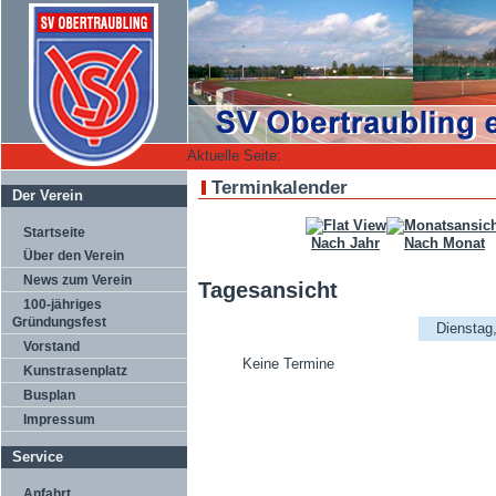
Aktuelle Seite:
Terminkalender
Der Verein
Startseite
Nach Jahr
Nach Monat
Über den Verein
News zum Verein
Tagesansicht
100-jähriges
Gründungsfest
Dienstag
Vorstand
Keine Termine
Kunstrasenplatz
Busplan
Impressum
Service
Anfahrt