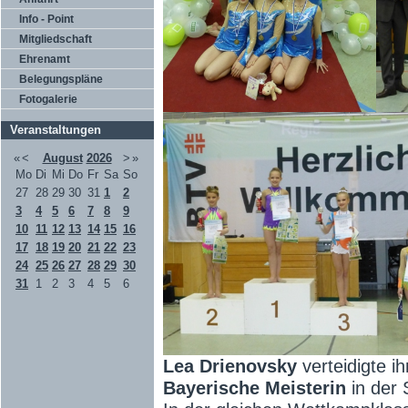
Info - Point
Mitgliedschaft
Ehrenamt
Belegungspläne
Fotogalerie
Veranstaltungen
«
<
August
2026
>
»
Mo
Di
Mi
Do
Fr
Sa
So
27
28
29
30
31
1
2
3
4
5
6
7
8
9
10
11
12
13
14
15
16
17
18
19
20
21
22
23
24
25
26
27
28
29
30
31
1
2
3
4
5
6
Lea Drienovsky
verteidigte i
Bayerische Meisterin
in der