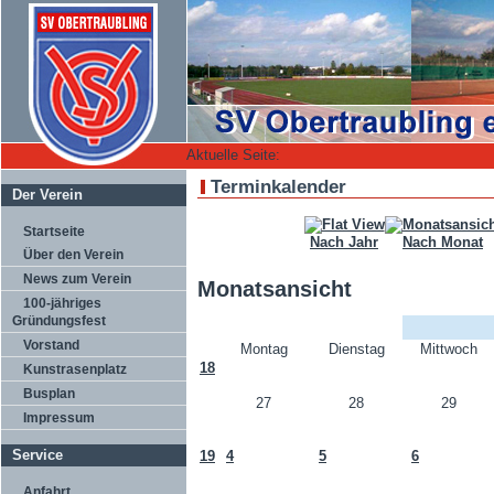
Aktuelle Seite:
Terminkalender
Der Verein
Startseite
Nach Jahr
Nach Monat
Über den Verein
News zum Verein
Monatsansicht
100-jähriges
Gründungsfest
Vorstand
Montag
Dienstag
Mittwoch
18
Kunstrasenplatz
Busplan
27
28
29
Impressum
Service
19
4
5
6
Anfahrt