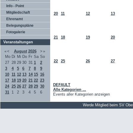
Info - Point
Mitgliedschaft
20
11
12
13
Ehrenamt
Belegungspläne
Fotogalerie
21
18
19
20
Veranstaltungen
«
<
August
2026
>
»
Mo
Di
Mi
Do
Fr
Sa
So
22
25
26
27
27
28
29
30
31
1
2
3
4
5
6
7
8
9
10
11
12
13
14
15
16
17
18
19
20
21
22
23
DEFAULT
24
25
26
27
28
29
30
Alle Kategorien ...
31
1
2
3
4
5
6
Events aller Kategorien anzeigen
Werde Mitglied beim SV Obe