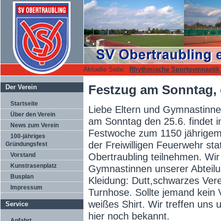
Aktuelle Seite:
Rhythmische Sportgymnasti
Festzug am Sonntag, 
Der Verein
Startseite
Liebe Eltern und Gymnastinne
Über den Verein
am Sonntag den 25.6. findet 
News zum Verein
Festwoche zum 1150 jährigem
100-jähriges
der Freiwilligen Feuerwehr sta
Gründungsfest
Vorstand
Obertraubling teilnehmen. Wir
Kunstrasenplatz
Gymnastinnen unserer Abteilu
Busplan
Kleidung: Dutt,schwarzes Ver
Impressum
Turnhose. Sollte jemand kein 
weißes Shirt. Wir treffen uns
Service
hier noch bekannt.
Anfahrt