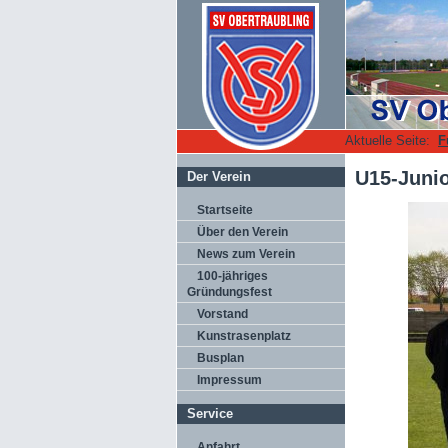
Aktuelle Seite:
F
U15-Junio
Der Verein
Startseite
Über den Verein
News zum Verein
100-jähriges
Gründungsfest
Vorstand
Kunstrasenplatz
Busplan
Impressum
Service
Anfahrt