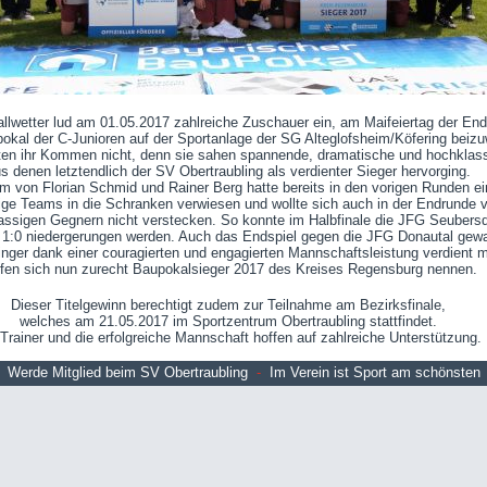
llwetter lud am 01.05.2017 zahlreiche Zuschauer ein, am Maifeiertag der En
okal der C-Junioren auf der Sportanlage der SG Alteglofsheim/Köfering beiz
ten ihr Kommen nicht, denn sie sahen spannende, dramatische und hochklass
s denen letztendlich der SV Obertraubling als verdienter Sieger hervorging.
 von Florian Schmid und Rainer Berg hatte bereits in den vorigen Runden ei
ige Teams in die Schranken verwiesen und wollte sich auch in der Endrunde 
assigen Gegnern nicht verstecken. So konnte im Halbfinale die JFG Seubersd
 1:0 niedergerungen werden. Auch das Endspiel gegen die JFG Donautal gew
inger dank einer couragierten und engagierten Mannschaftsleistung verdient m
rfen sich nun zurecht Baupokalsieger 2017 des Kreises Regensburg nennen.
Dieser Titelgewinn berechtigt zudem zur Teilnahme am Bezirksfinale,
welches am 21.05.2017 im Sportzentrum Obertraubling stattfindet.
 Trainer und die erfolgreiche Mannschaft hoffen auf zahlreiche Unterstützung.
Werde Mitglied beim SV Obertraubling
-
Im Verein ist Sport am schönsten