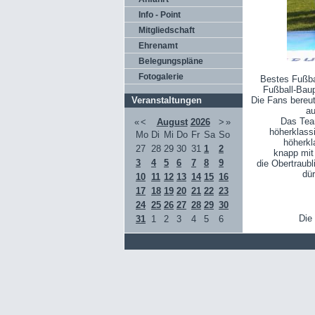
Info - Point
Mitgliedschaft
Ehrenamt
Belegungspläne
Fotogalerie
Bestes Fußba
Fußball-Baup
Veranstaltungen
Die Fans bereu
au
Das Team
«
<
August
2026
>
»
höherklass
Mo
Di
Mi
Do
Fr
Sa
So
höherkl
27
28
29
30
31
1
2
knapp mit
3
4
5
6
7
8
9
die Obertraubl
dü
10
11
12
13
14
15
16
17
18
19
20
21
22
23
24
25
26
27
28
29
30
Die
31
1
2
3
4
5
6