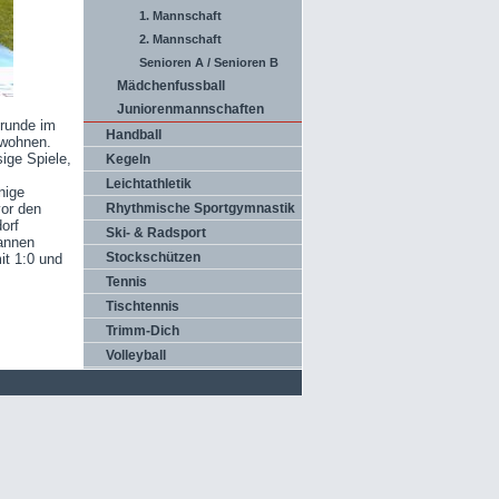
1. Mannschaft
2. Mannschaft
Senioren A / Senioren B
Mädchenfussball
Juniorenmannschaften
drunde im
Handball
uwohnen.
ige Spiele,
Kegeln
Leichtathletik
nige
Rhythmische Sportgymnastik
vor den
orf
Ski- & Radsport
annen
Stockschützen
it 1:0 und
Tennis
Tischtennis
Trimm-Dich
Volleyball