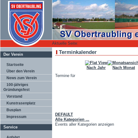
Aktuelle Seite:
Terminkalender
Der Verein
Startseite
Nach Jahr
Nach Monat
Über den Verein
Termine für
News zum Verein
100-jähriges
Gründungsfest
Vorstand
Limite der Paginierungsliste
Kunstrasenplatz
Busplan
DEFAULT
Impressum
Alle Kategorien ...
Events aller Kategorien anzeigen
Service
Anfahrt