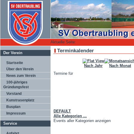
Aktuelle Seite:
Terminkalender
Der Verein
Startseite
Nach Jahr
Nach Monat
Über den Verein
Termine für
News zum Verein
100-jähriges
Gründungsfest
Vorstand
Limite der Paginierungsliste
Kunstrasenplatz
Busplan
DEFAULT
Impressum
Alle Kategorien ...
Events aller Kategorien anzeigen
Service
Anfahrt