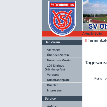
Aktuelle Seite:
Terminkal
Der Verein
Startseite
Über den Verein
News zum Verein
Tagesans
100-jähriges
Gründungsfest
Vorstand
Keine Te
Kunstrasenplatz
Busplan
Impressum
Service
Anfahrt