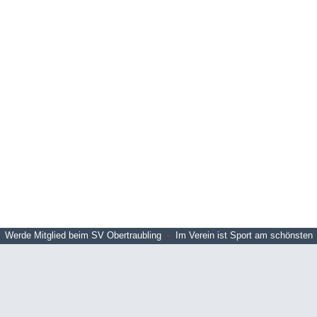
Werde Mitglied beim SV Obertraubling
-
Im Verein ist Sport am schönsten