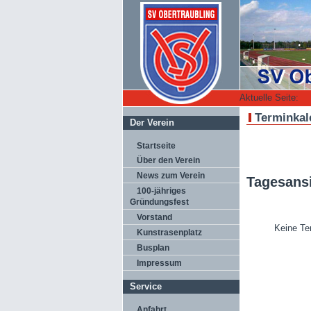
Aktuelle Seite:
Terminkal
Der Verein
Startseite
Über den Verein
News zum Verein
Tagesans
100-jähriges
Gründungsfest
Vorstand
Keine Te
Kunstrasenplatz
Busplan
Impressum
Service
Anfahrt