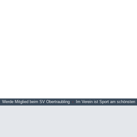
Werde Mitglied beim SV Obertraubling
-
Im Verein ist Sport am schönsten