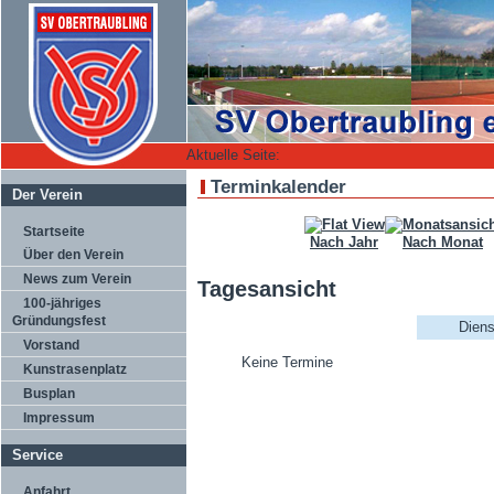
Aktuelle Seite:
Terminkalender
Der Verein
Startseite
Nach Jahr
Nach Monat
Über den Verein
News zum Verein
Tagesansicht
100-jähriges
Gründungsfest
Diens
Vorstand
Keine Termine
Kunstrasenplatz
Busplan
Impressum
Service
Anfahrt