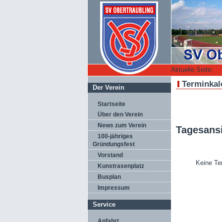
Aktuelle Seite:
Terminkal
Der Verein
Startseite
Über den Verein
News zum Verein
Tagesans
100-jähriges
Gründungsfest
Vorstand
Keine Te
Kunstrasenplatz
Busplan
Impressum
Service
Anfahrt