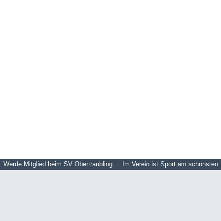
Werde Mitglied beim SV Obertraubling
-
Im Verein ist Sport am schönsten