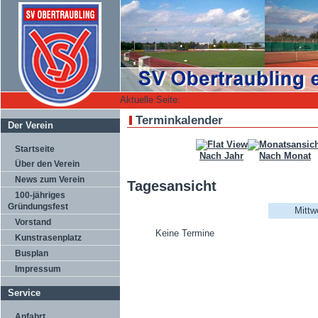
Aktuelle Seite:
Terminkalender
Der Verein
Startseite
Nach Jahr
Nach Monat
Über den Verein
News zum Verein
Tagesansicht
100-jähriges
Gründungsfest
Mittw
Vorstand
Keine Termine
Kunstrasenplatz
Busplan
Impressum
Service
Anfahrt