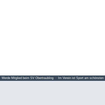
Werde Mitglied beim SV Obertraubling
-
Im Verein ist Sport am schönsten