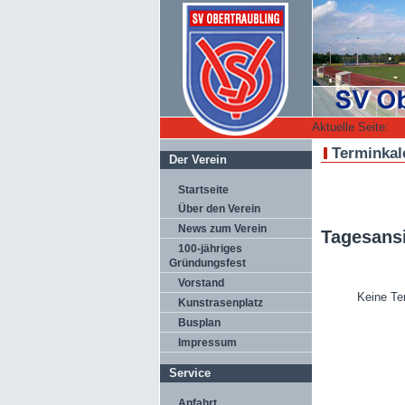
Aktuelle Seite:
Terminkal
Der Verein
Startseite
Über den Verein
News zum Verein
Tagesans
100-jähriges
Gründungsfest
Vorstand
Keine Te
Kunstrasenplatz
Busplan
Impressum
Service
Anfahrt